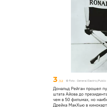
3
/12
© Foto :
General Electric/Publi
Дональд Рейган прошел пу
штата Айова до президент
чем в 50 фильмах, но наи
Дрейка МакХью в кинокарт