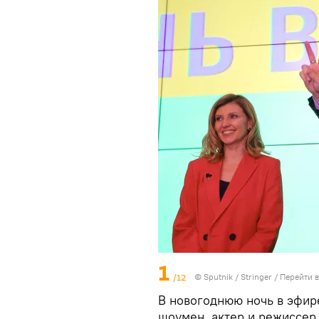
1
/12
© Sputnik / Stringer
/
Перейти 
В новогоднюю ночь в эфире
шоумен, актер и режиссер