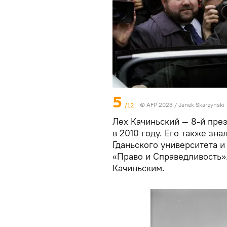
5
/12
© AFP 2023 / Janek Skarzynski
Лех Качиньский — 8-й пре
в 2010 году. Его также зн
Гданьского университета и
«Право и Справедливость»
Качиньским.