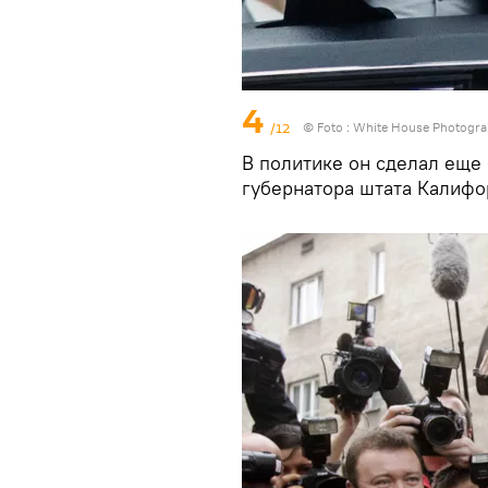
4
/12
© Foto :
White House Photograp
В политике он сделал еще
губернатора штата Калифо