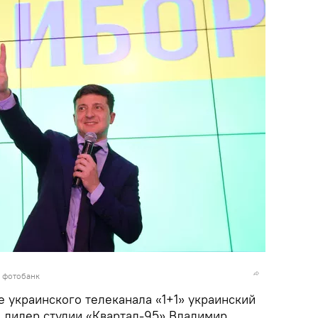
в фотобанк
 украинского телеканала «1+1» украинский
, лидер студии «Квартал-95» Владимир