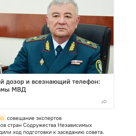
ой дозор и всезнающий телефон:
ормы МВД
ло
совещание экспертов
нов стран Содружества Независимых
удили ход подготовки к заседанию совета.