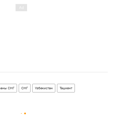
раны СНГ
СНГ
Узбекистан
Ташкент