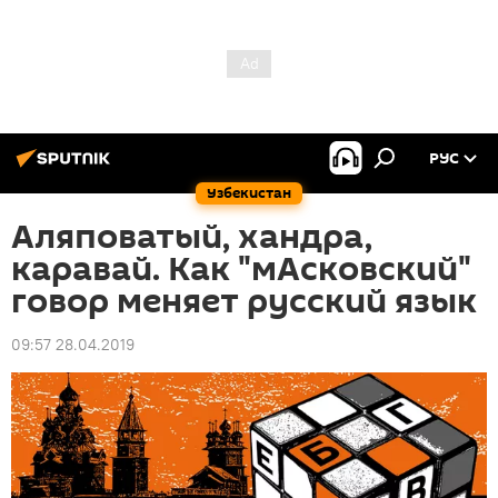
РУС
Узбекистан
Аляповатый, хандра,
каравай. Как "мАсковский"
говор меняет русский язык
09:57 28.04.2019