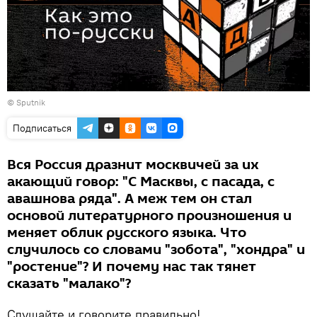
© Sputnik
Подписаться
Вся Россия дразнит москвичей за их
акающий говор: "С Масквы, с пасада, с
авашнова ряда". А меж тем он стал
основой литературного произношения и
меняет облик русского языка. Что
случилось со словами "зобота", "хондра" и
"ростение"? И почему нас так тянет
сказать "малако"?
Слушайте и говорите правильно!