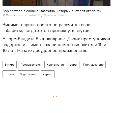
Вор застрял в окошке магазина, который пытался ограбить
©
Фото / пресс-служба ГУВД Чуйской области
Видимо, парень просто не рассчитал свои
габариты, когда хотел проникнуть внутрь.
У горе-бандита был напарник. Двоих преступников
задержали – ими оказались местные жители 15 и
16 лет. Начато досудебное производство.
В мире
Происшествия
Кыргызстан
воры
Происшествие
Кража
Задержание
курьез