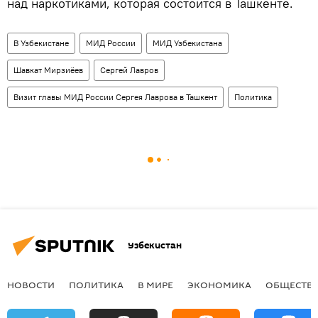
над наркотиками, которая состоится в Ташкенте.
В Узбекистане
МИД России
МИД Узбекистана
Шавкат Мирзиёев
Сергей Лавров
Визит главы МИД России Сергея Лаврова в Ташкент
Политика
Узбекистан
НОВОСТИ
ПОЛИТИКА
В МИРЕ
ЭКОНОМИКА
ОБЩЕСТВ