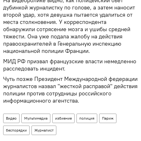
На видеоролике видно, как полицейский бьет
дубинкой журналистку по голове, а затем наносит
второй удар, хотя девушка пытается удалиться от
места столкновения. У корреспондента
обнаружили сотрясение мозга и ушибы средней
тяжести. Она уже подала жалобу на действия
правоохранителей в Генеральную инспекцию
национальной полиции Франции.
МИД РФ призвал французские власти немедленно
расследовать инцидент.
Чуть позже Президент Международной федерации
журналистов назвал "жесткой расправой" действия
полиции против сотрудницы российского
информационного агентства.
Видео
Мультимедиа
избиение
полиция
Париж
беспорядки
Журналист