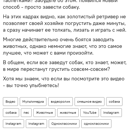
таблетками? Забудьте об этом: появился новый
способ - просто завести собаку.
На этих кадрах видно, как золотистый ретривер не
позволяет своей хозяйке погрустить даже минуты,
а сразу начинает ее толкать, лизать и играть с ней.
Многие действительно очень боятся заводить
животных, однако немногие знают, что это самое
лучшее, что может с вами произойти.
В общем, если все заведут собак, кто знает, может,
в мире перестанут грустить совсем-совсем?
Хотя мы знаем, что если вы посмотрите это видео
- вы точно улыбнетесь!
Видео
Мультимедиа
видеоролик
смешное видео
собака
собака
пес
Животные
животные
YouTube
Instagram
Instagram
Instagram
Одноклассники
одноклассники