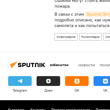
Ошибки могут стоить жизн
пожара.
В связи с этим
Sputnik Эс
подробно описано, как нуж
самолета и как попытаться
Инфографика
Мультимедиа
Са
Узбекистан
НОВОСТИ
ПОЛИ
Telegram
Дзен
OK
VK
О проекте
Контакты
Правила использования
Политик