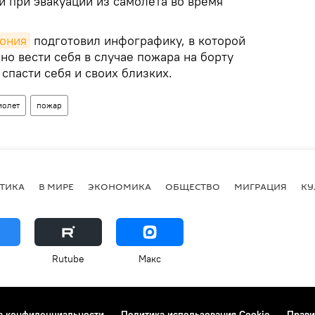
и при эвакуации из самолета во время
тония
подготовил инфографику, в которой
но вести себя в случае пожара на борту
 спасти себя и своих близких.
молет
пожар
ТИКА
В МИРЕ
ЭКОНОМИКА
ОБЩЕСТВО
МИГРАЦИЯ
КУ
Rutube
Макс
а конфиденциальности
Политика использования Cookie
Прави