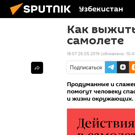
Узбекистан
Как выжить
самолете
18:07 26.05.2019
(обновлено:
10:4
Подписаться
Продуманные и слажен
помогут человеку спас
и жизни окружающих.