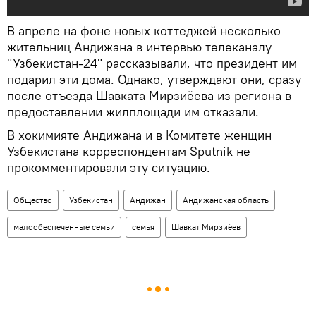
В апреле на фоне новых коттеджей несколько
жительниц Андижана в интервью телеканалу
"Узбекистан-24" рассказывали, что президент им
подарил эти дома. Однако, утверждают они, сразу
после отъезда Шавката Мирзиёева из региона в
предоставлении жилплощади им отказали.
В хокимияте Андижана и в Комитете женщин
Узбекистана корреспондентам Sputnik не
прокомментировали эту ситуацию.
Общество
Узбекистан
Андижан
Андижанская область
малообеспеченные семьи
семья
Шавкат Мирзиёев