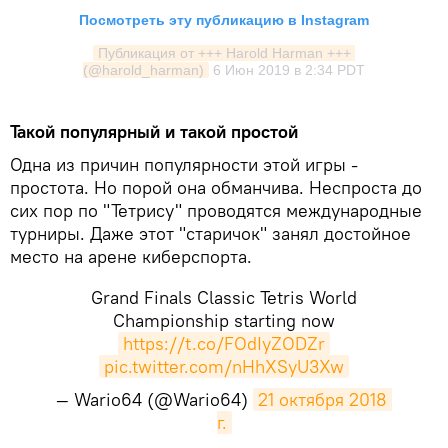
Посмотреть эту публикацию в Instagram
Публикация от +++ Harold Harman +++ 
(@harold_harman)
6 Июн 2019 в 2:34 PDT
Такой популярный и такой простой
Одна из причин популярности этой игры -
простота. Но порой она обманчива. Неспроста до
сих пор по "Тетрису" проводятся международные
турниры. Даже этот "старичок" занял достойное
место на арене киберспорта.
Grand Finals Classic Tetris World
Championship starting now
https://t.co/FOdIyZODZr
pic.twitter.com/nHhXSyU3Xw
— Wario64 (@Wario64)
21 октября 2018 
г.