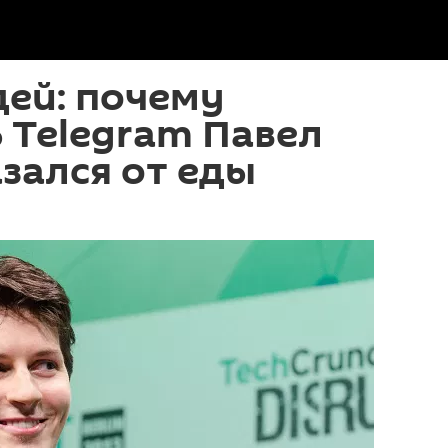
дей: почему
 Telegram Павел
зался от еды