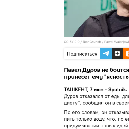
CC BY 2.0
/ TechCrunch /
Pawel Walerjew
Подписаться
Павел Дуров не боится
принесет ему "ясность
ТАШКЕНТ, 7 июн - Sputnik.
Дуров отказался от еды дл
диету", сообщил он в сво
По его словам, он отказыв
пить только воду, что, по 
придумывании новых идей 