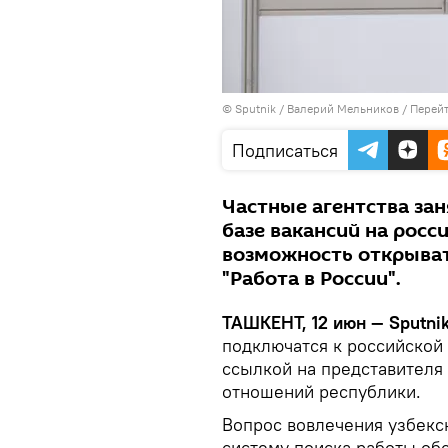
© Sputnik / Валерий Мельников
/
Перейт
Подписаться
Частные агентства за
базе вакансий на росс
возможность открыват
"Работа в России".
ТАШКЕНТ, 12 июн — Sputnik
подключатся к российской
ссылкой на представителя
отношений республики.
Вопрос вовлечения узбекс
систему поиска работы об