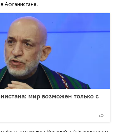
 в Афганистане.
нистана: мир возможен только с
от факт, что между Россией и Афганистаном