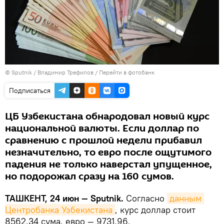
© Sputnik / Владимир Трефилов
/
Перейти в фотобанк
Подписаться
ЦБ Узбекистана обнародовал новый курс
национальной валюты. Если доллар по
сравнению с прошлой недели прибавил
незначительно, то евро после ощутимого
падения не только наверстал упущенное,
но подорожал сразу на 160 сумов.
ТАШКЕНТ, 24 июн — Sputnik.
Согласно
данным 
Центробанка Узбекистана
, курс доллар стоит
8562,34 сума, евро — 9731,96.