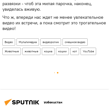
развязки - чтоб эта милая парочка, наконец,
увиделась вживую.
Что ж, впереди нас ждет не менее увлекательное
видео их встречи, а пока смотрит это трогательное
видео!
Видео
Мультимедиа
видеоролик
смешное видео
Животные
животные
кошка
кошки
кот
YouTube
Узбекистан