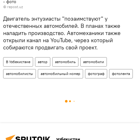
- фото
©
repost.uz
Двигатель энтузиасты "позаимствуют" у
отечественных автомобилей. В планах также
наладить производство. Автомеханики также
открыли канал на YouTube, через который
собираются продвигать свой проект.
В Узбекистане
автор
автомобиль
автомобили
автомобилисты
автомобильный номер
фотограф
фотолента
Узбекистан