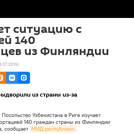
ет ситуацию с
ей 140
нцев из Финляндии
13.07.2019
)
ыдворили из страны из-за
.
.
Посольство Узбекистана в Риге изучает
портацией 140 граждан страны из Финляндии
в, сообщает
МИД республики
.