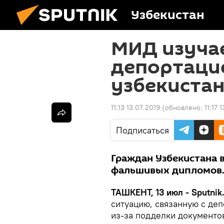
Узбекистан
МИД изуча
депортаци
узбекиста
11:13 13.07.2019
(обновлено:
11:17 
Подписаться
Граждан Узбекистана в
фальшивых дипломов
ТАШКЕНТ, 13 июл - Sputnik
ситуацию, связанную с де
из-за подделки документо