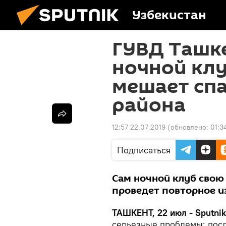
Узбекистан
ГУВД Ташк
ночной клу
мешает сп
района
12:57 22.07.2019
(обновлено:
01:3
Подписаться
Сам ночной клуб свою
проведет повторное и
ТАШКЕНТ, 22 июл - Sputnik
серьезные проблемы: после