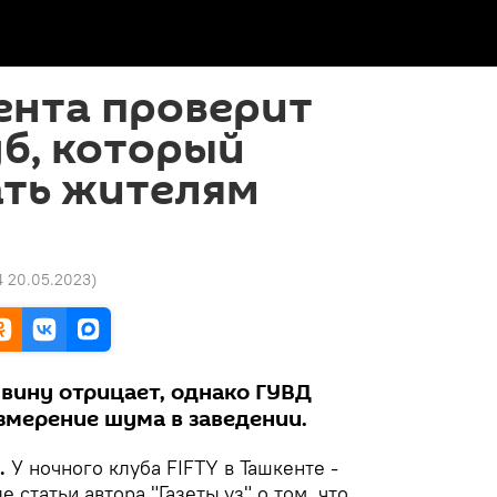
ента проверит
б, который
ать жителям
4 20.05.2023
)
 вину отрицает, однако ГУВД
змерение шума в заведении.
.
У ночного клуба FIFTY в Ташкенте -
 статьи автора "Газеты.уз" о том, что