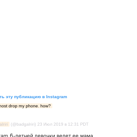
ь эту публикацию в Instagram
most drop my phone. how?
lriri
(@badgalriri)
23 Июл 2019 в 12:31 PDT
ram 6-летней девочки ведет ее мама