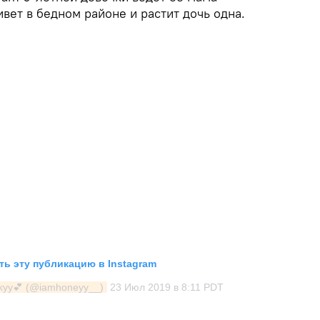
вет в бедном районе и растит дочь одна.
ь эту публикацию в Instagram
skyy💕 (@iamhoneyy__)
23 Июл 2019 в 8:11 PDT