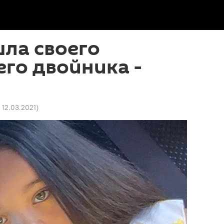
ла своего
го двойника -
 12.03.2021
)