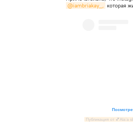
@iambriakay_,
которая жи
Посмотрет
Публикация от 💕Ala’a 