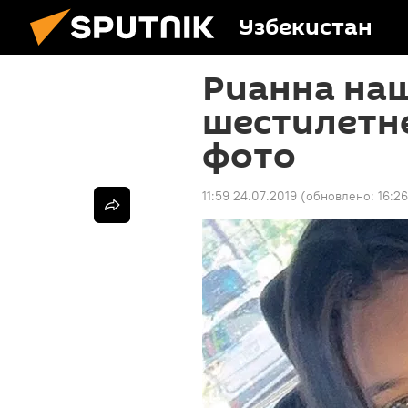
Узбекистан
Рианна наш
шестилетне
фото
11:59 24.07.2019
(обновлено:
16:26