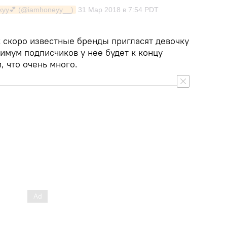
skyy💕 (@iamhoneyy__)
31 Мар 2018 в 7:54 PDT
к скоро известные бренды пригласят девочку
имум подписчиков у нее будет к концу
 что очень много.