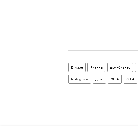
В мире
Рианна
шоу-бизнес
Instagram
дети
США
США