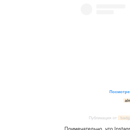
Посмотрет
al
Публикация от
 badga
Примечательно, что Instag