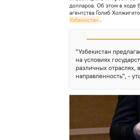
долларов. Об этом в ходе
агентства Голиб Холжигит
Узбекистан
.
"Узбекистан предлаг
на условиях государс
различных отраслях,
направленность", - у