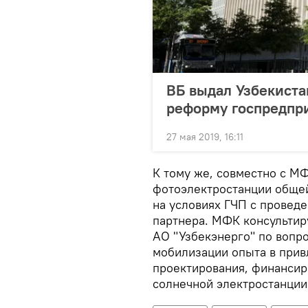
ВБ выдал Узбекиста
реформу госпредпр
27 мая 2019, 16:11
К тому же, совместно с М
фотоэлектростанции общей
на условиях ГЧП с провед
партнера. МФК консультир
АО "Узбекэнерго" по вопр
мобилизации опыта в прив
проектирования, финансир
солнечной электростанции