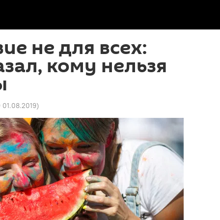
ие не для всех:
азал, кому нельзя
ы
9 01.08.2019
)