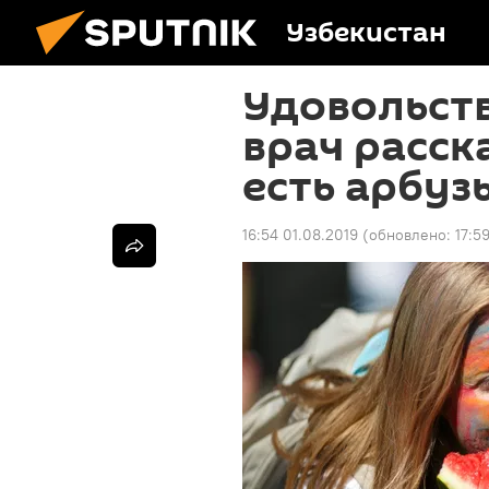
Узбекистан
Удовольств
врач расск
есть арбуз
16:54 01.08.2019
(обновлено:
17:5