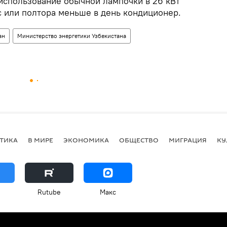
использование обычной лампочки в 26 кВт
с или полтора меньше в день кондиционер.
ан
Министерство энергетики Узбекистана
ТИКА
В МИРЕ
ЭКОНОМИКА
ОБЩЕСТВО
МИГРАЦИЯ
КУ
Rutube
Макс