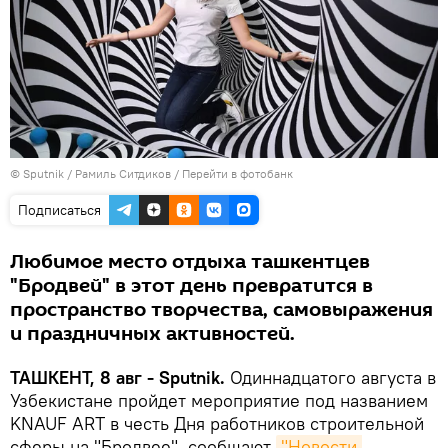
© Sputnik / Рамиль Ситдиков
/
Перейти в фотобанк
Подписаться
Любимое место отдыха ташкентцев
"Бродвей" в этот день превратится в
пространство творчества, самовыражения
и праздничных активностей.
ТАШКЕНТ, 8 авг - Sputnik.
Одиннадцатого августа в
Узбекистане пройдет мероприятие под названием
KNAUF ART в честь Дня работников строительной
сферы на "Бродвее", сообщают
"Новости 