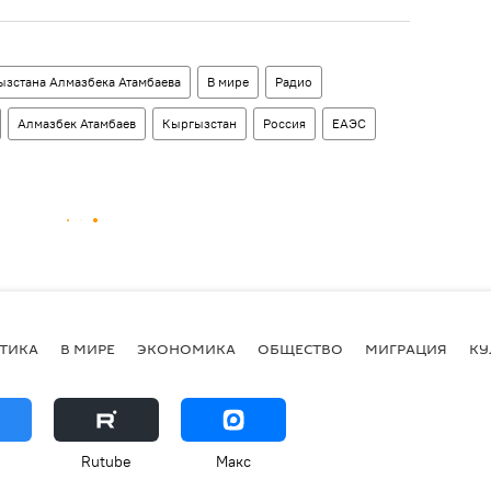
ызстана Алмазбека Атамбаева
В мире
Радио
Алмазбек Атамбаев
Кыргызстан
Россия
ЕАЭС
ТИКА
В МИРЕ
ЭКОНОМИКА
ОБЩЕСТВО
МИГРАЦИЯ
КУ
Rutube
Макс