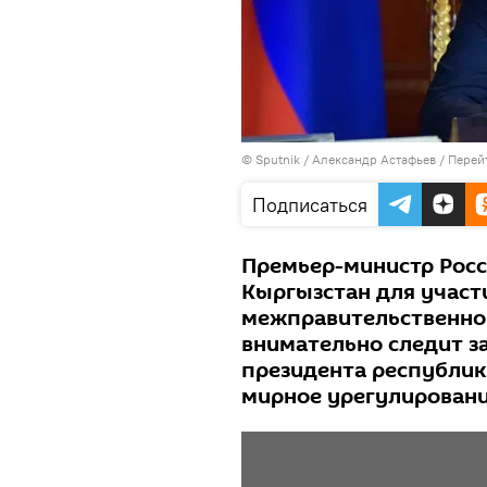
© Sputnik / Александр Астафьев
/
Перей
Подписаться
Премьер-министр Рос
Кыргызстан для участи
межправительственного
внимательно следит за
президента республик
мирное урегулировани