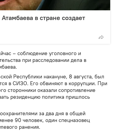
 Атамбаева в стране создает
ейчас – соблюдение уголовного и
тельства при расследовании дела в
мбаева.
кой Республики накануне, 8 августа, был
тся в СИЗО. Его обвиняют в коррупции. При
его сторонники оказали сопротивление
вать резиденцию политика пришлось
воохранителями за два дня в общей
менее 90 человек, один спецназовец
улевого ранения.