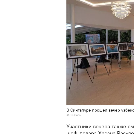
В Сингапуре прошел вечер узбекс
© Жахон
Участники вечера также с
шеф-повара Хасана Расуло