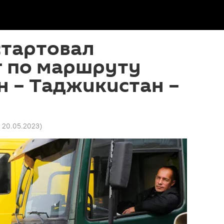
стартовал
г по маршруту
н – Таджикистан –
4 20.05.2023
)