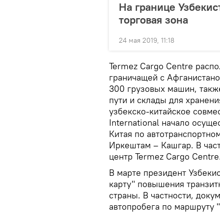
На границе Узбекис
торговая зона
24 мая 2019, 11:18
Termez Cargo Centre расп
граничащей с Афганистано
300 грузовых машин, так
пути и склады для хранени
узбекско-китайское совме
International начало осуще
Китая по автотранспортно
Иркештам – Кашгар. В част
центр Termez Cargo Centre
В марте президент Узбеки
карту" повышения транзит
страны. В частности, док
автопробега по маршруту "