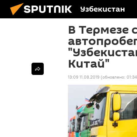
Узбекистан
В Термезе 
автопробе
"Узбекиста
Китай"
13:09 11.08.2019
(обновлено:
01:3