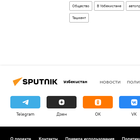
Общество
В Узбекистане
автоп
Ташкент
Узбекистан
НОВОСТИ
ПОЛИ
Telegram
Дзен
OK
VK
О проекте
Контакты
Правила использования
Политик