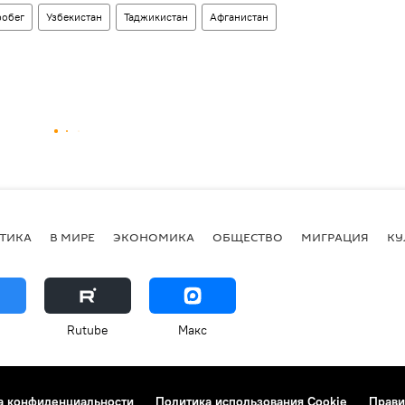
робег
Узбекистан
Таджикистан
Афганистан
ТИКА
В МИРЕ
ЭКОНОМИКА
ОБЩЕСТВО
МИГРАЦИЯ
КУ
Rutube
Макс
а конфиденциальности
Политика использования Cookie
Прави