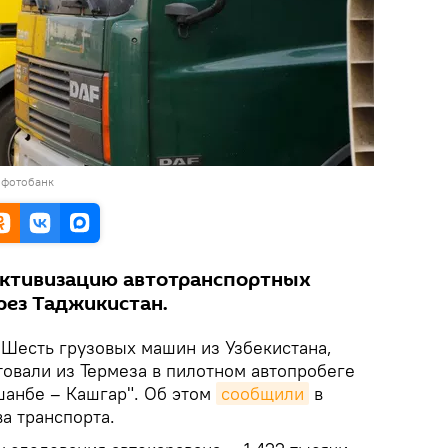
 фотобанк
активизацию автотранспортных
рез Таджикистан.
Шесть грузовых машин из Узбекистана,
товали из Термеза в пилотном автопробеге
шанбе – Кашгар". Об этом
сообщили
в
а транспорта.