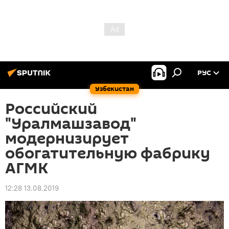
РУС
Узбекистан
Российский
"Уралмашзавод"
модернизирует
обогатительную фабрику
АГМК
12:28 13.08.2019