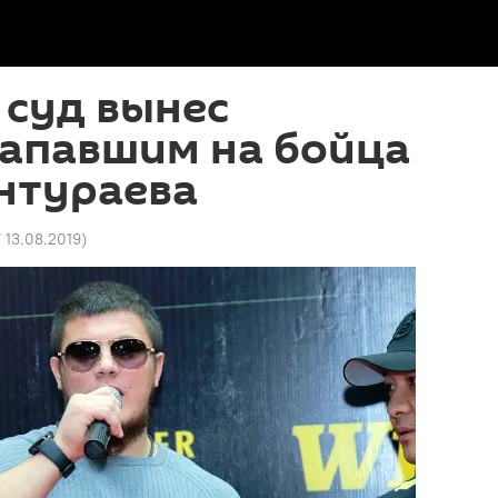
 суд вынес
напавшим на бойца
нтураева
7 13.08.2019
)