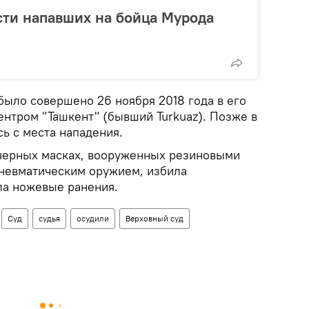
сти напавших на бойца Мурода
было совершено 26 ноября 2018 года в его
ентром "Ташкент" (бывший Turkuaz). Позже в
ь с места нападения.
 черных масках, вооруженных резиновыми
невматическим оружием, избила
ла ножевые ранения.
Суд
судья
осудили
Верховный суд