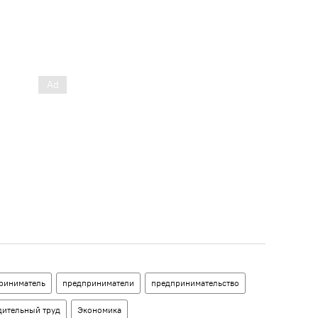
риниматель
предприниматели
предпринимательство
дительный труд
Экономика