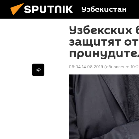
Узбекистан
Узбекских 
защитят от
принудите
09:04 14.08.2019
(обновлено:
10:2