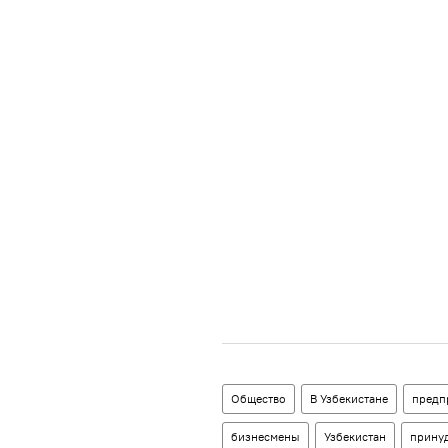
Общество
В Узбекистане
предп
бизнесмены
Узбекистан
прину