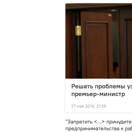
Решать проблемы у
премьер-министр
27 мая 2019, 21:59
"Запретить <...> принудит
предпринимательства к ра