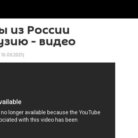
ы из России
узию - видео
1 10.03.2021
)