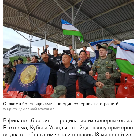
С такими болельщиками - ни один соперник не страшен!
© Sputnik / Алексей Стефанов
В финале сборная опередила своих соперников из
Вьетнама, Кубы и Уганды, пройдя трассу примерно
за два с небольшим часа и поразив 13 мишеней из