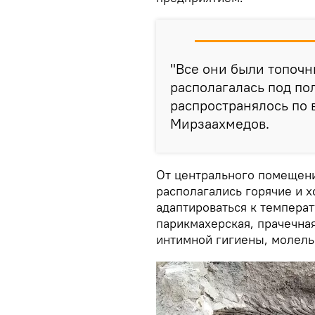
"Все они были топоч
располагалась под по
распространялось по 
Мирзаахмедов.
От центрального помещени
располагались горячие и 
адаптироваться к температ
парикмахерская, прачечна
интимной гигиены, молель