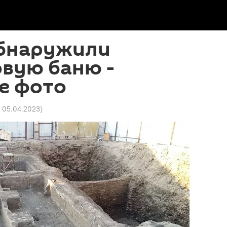
обнаружили
вую баню -
е фото
2 05.04.2023
)