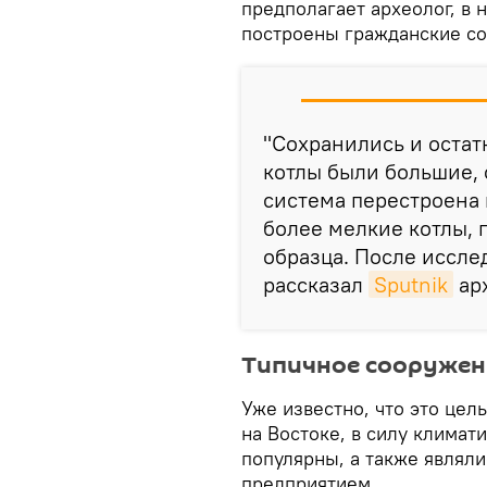
предполагает археолог, в 
построены гражданские с
"Сохранились и остат
котлы были большие, 
система перестроена 
более мелкие котлы, 
образца. После иссле
рассказал
Sputnik
арх
Типичное сооружен
Уже известно, что это це
на Востоке, в силу климат
популярны, а также являл
предприятием.