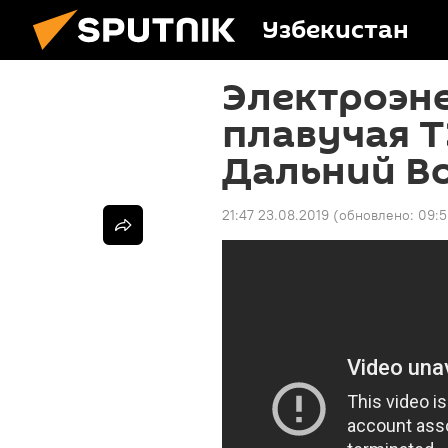
Узбекистан
Электроэне
плавучая Т
Дальний В
21:47 23.08.2019
(обновлено:
09:5