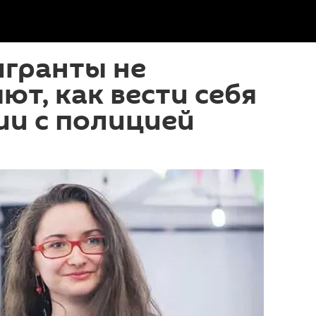
игранты не
ют, как вести себя
ии с полицией