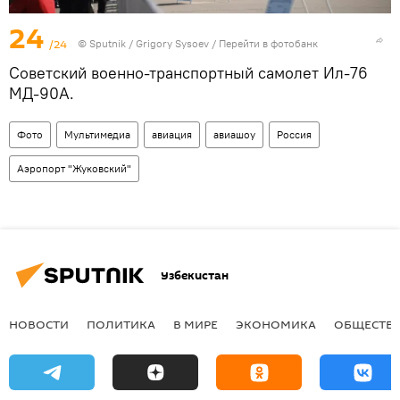
24
/24
© Sputnik / Grigory Sysoev
/
Перейти в фотобанк
Советский военно-транспортный самолет Ил-76
МД-90А.
Фото
Мультимедиа
авиация
авиашоу
Россия
Аэропорт "Жуковский"
Узбекистан
НОВОСТИ
ПОЛИТИКА
В МИРЕ
ЭКОНОМИКА
ОБЩЕСТВ