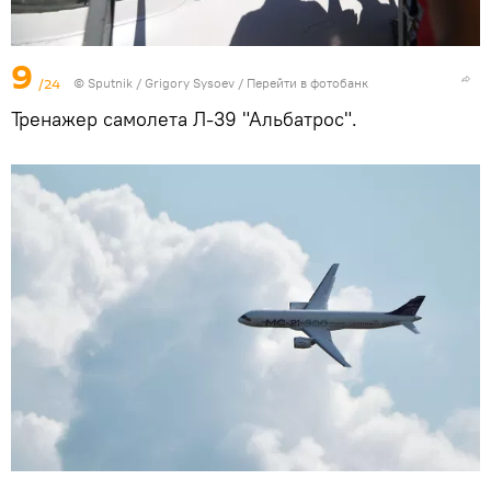
9
/24
© Sputnik / Grigory Sysoev
/
Перейти в фотобанк
Тренажер самолета Л-39 "Альбатрос".