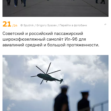
21
/24
© Sputnik / Grigory Sysoev
/
Перейти в фотобанк
Советский и российский пассажирский
широкофюзеляжный самолёт Ил-96 для
авиалиний средней и большой протяженности.