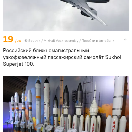
19
/24
© Sputnik / Mikhail Voskresenskiy
/
Перейти в фотобанк
Российский ближнемагистральный
узкофюзеляжный пассажирский самолёт Sukhoi
Superjet 100.