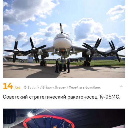
14
/24
© Sputnik / Grigory Sysoev
/
Перейти в фотобанк
Советский стратегический ракетоносец Ту-95МС.