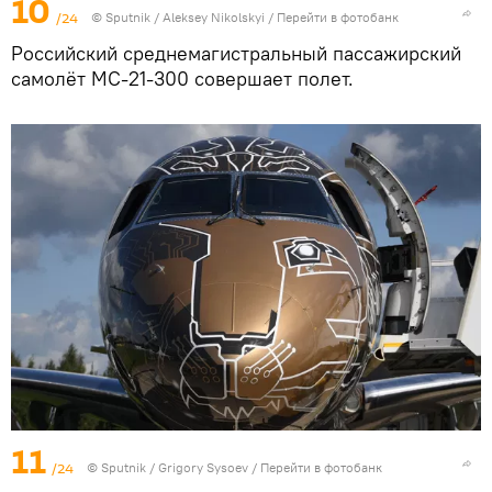
10
/24
© Sputnik / Aleksey Nikolskyi
/
Перейти в фотобанк
Российский среднемагистральный пассажирский
самолёт МС-21-300 совершает полет.
11
/24
© Sputnik / Grigory Sysoev
/
Перейти в фотобанк