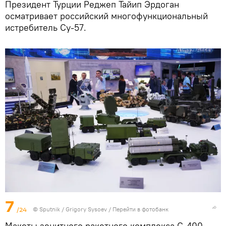
Президент Турции Реджеп Тайип Эрдоган
осматривает российский многофункциональный
истребитель Су-57.
7
/24
© Sputnik / Grigory Sysoev
/
Перейти в фотобанк
Макеты зенитного ракетного комплекса С-400