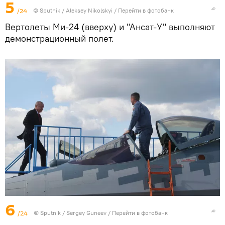
5
/24
© Sputnik / Aleksey Nikolskyi
/
Перейти в фотобанк
Вертолеты Ми-24 (вверху) и "Ансат-У" выполняют
демонстрационный полет.
6
/24
© Sputnik / Sergey Guneev
/
Перейти в фотобанк