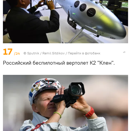
17
/24
© Sputnik / Ramil Sitdikov
/
Перейти в фотобанк
Российский беспилотный вертолет К2 "Клен".