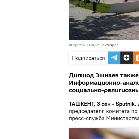
© Sputnik / Рамиз Бахтияров
Подписаться
Дилшод Эшнаев также
Информационно-анали
социально-религиозны
ТАШКЕНТ, 3 сен - Sputnik.
председателя комитета по
пресс-служба Министертва