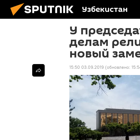
Узбекистан
У председа
делам рели
новый зам
15:50 03.09.2019
(обновлено:
15: