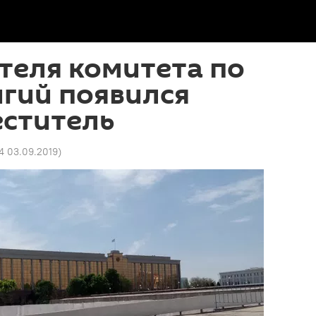
теля комитета по
гий появился
еститель
54 03.09.2019
)