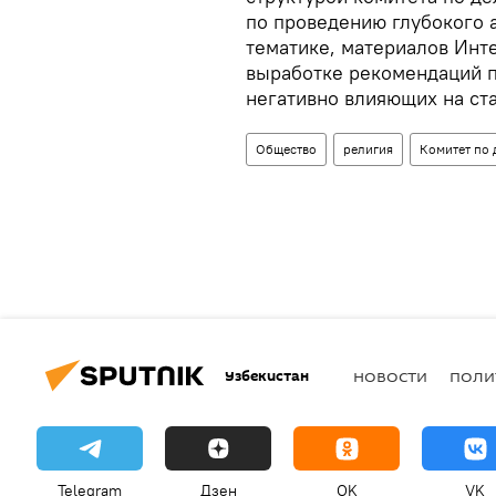
по проведению глубокого 
тематике, материалов Инт
выработке рекомендаций п
негативно влияющих на ст
Общество
религия
Комитет по 
Узбекистан
НОВОСТИ
ПОЛИ
Telegram
Дзен
OK
VK