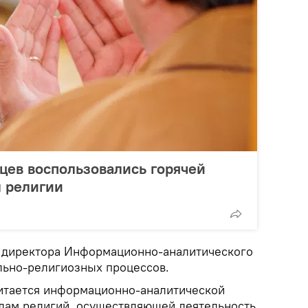
цев воспользовались горячей
м религии
ь директора Информационно-аналитического
льно-религиозных процессов.
итается информационно-аналитической
елам религий, осуществляющей деятельность