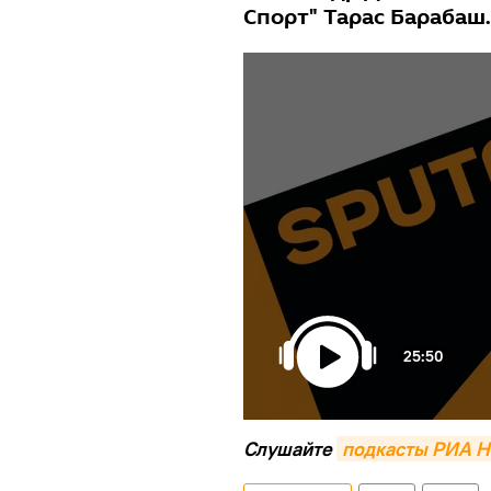
Спорт" Тарас Барабаш.
25:50
Слушайте
подкасты РИА Н