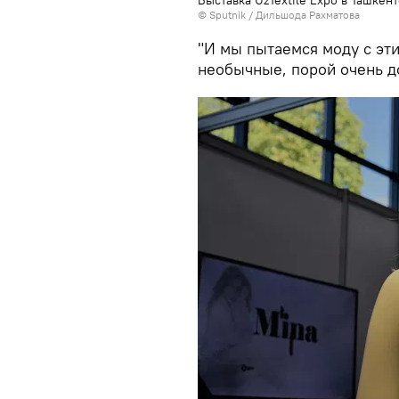
Выставка UzTextile Expo в Ташкен
© Sputnik / Дильшода Рахматова
"И мы пытаемся моду с эти
необычные, порой очень до