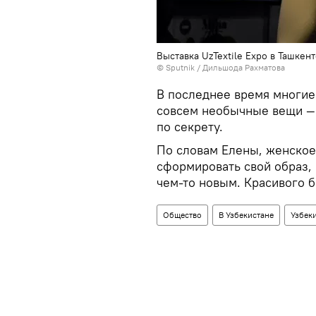
Выставка UzTextile Expo в Ташкен
© Sputnik / Дильшода Рахматова
В последнее время многие
совсем необычные вещи — 
по секрету.
По словам Елены, женское
сформировать свой образ, 
чем-то новым. Красивого б
Общество
В Узбекистане
Узбек