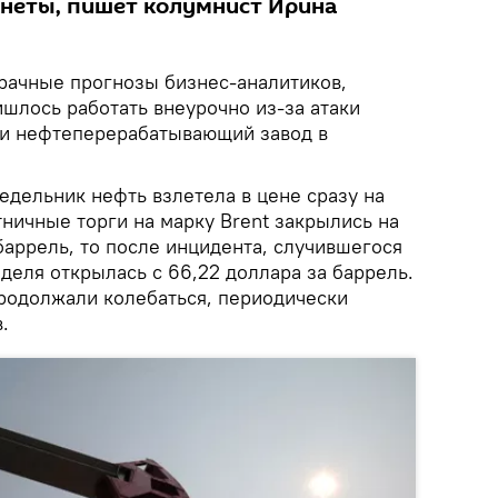
неты, пишет колумнист Ирина
рачные прогнозы бизнес-аналитиков,
шлось работать внеурочно из-за атаки
 и нефтеперерабатывающий завод в
едельник нефть взлетела в цене сразу на
тничные торги на марку Brent закрылись на
баррель, то после инцидента, случившегося
еделя открылась с 66,22 доллара за баррель.
продолжали колебаться, периодически
.