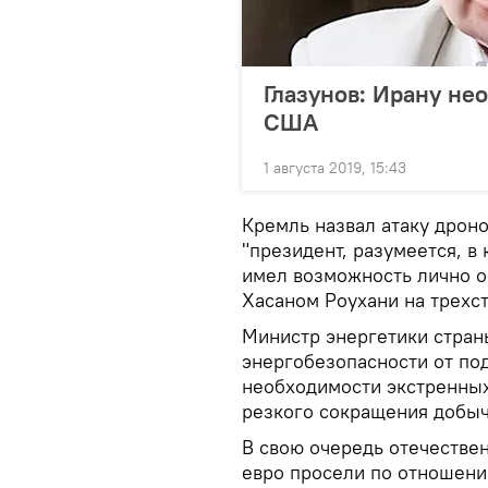
Глазунов: Ирану не
США
1 августа 2019, 15:43
Кремль назвал атаку дрон
"президент, разумеется, в
имел возможность лично о
Хасаном Роухани на трехс
Министр энергетики стран
энергобезопасности от по
необходимости экстренных
резкого сокращения добыч
В свою очередь отечестве
евро просели по отношени