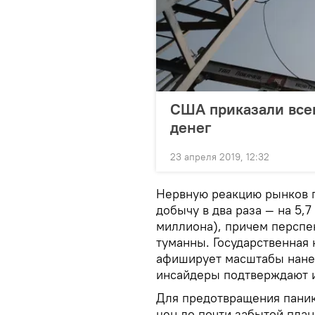
США приказали все
денег
23 апреля 2019, 12:32
Нервную реакцию рынков п
добычу в два раза — на 5,7
миллиона), причем перспе
туманны. Государственная
афиширует масштабы нанес
инсайдеры подтверждают и
Для предотвращения паник
цен до почти забытой план