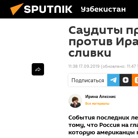
Узбекистан
Саудиты п
против Ира
сливки
11:38 17.09.2019
(обновлено:
11:47
Подписаться
Ирина Алкснис
Все материалы
События последних ле
тому, что Россия на г
которую американцы п