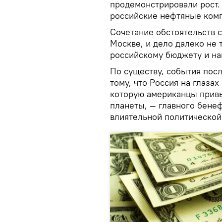
продемонстрировали рост.
российские нефтяные ком
Сочетание обстоятельств 
Москве, и дело далеко не 
российскому бюджету и на
По существу, события пос
тому, что Россия на глаза
которую американцы привы
планеты, — главного бене
влиятельной политической