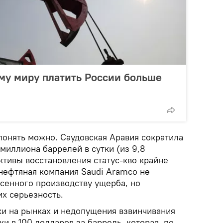
му миру платить России больше
онять можно. Саудовская Аравия сократила
 миллиона баррелей в сутки (из 9,8
ктивы восстановления статус-кво крайне
 нефтяная компания Saudi Aramco не
енного производству ущерба, но
х серьезность.
и на рынках и недопущения взвинчивания
ки в 100 долларов за баррель, которая, по