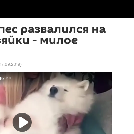
ес развалился на
зяйки - милое
 17.09.2019
)