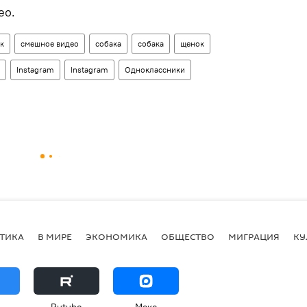
ео.
к
смешное видео
собака
собака
щенок
Instagram
Instagram
Одноклассники
ТИКА
В МИРЕ
ЭКОНОМИКА
ОБЩЕСТВО
МИГРАЦИЯ
КУ