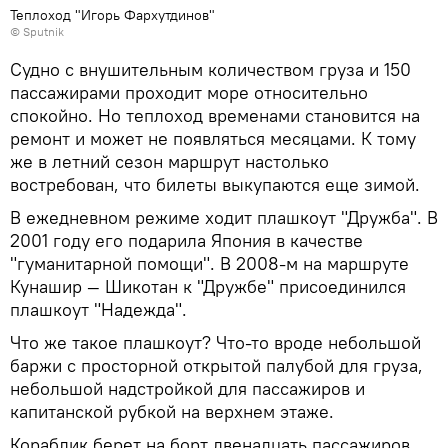
Теплоход "Игорь Фархутдинов"
© Sputnik
Судно с внушительным количеством груза и 150
пассажирами проходит море относительно
спокойно. Но теплоход временами становится на
ремонт и может не появляться месяцами. К тому
же в летний сезон маршрут настолько
востребован, что билеты выкупаются еще зимой.
В ежедневном режиме ходит плашкоут "Дружба". В
2001 году его подарила Япония в качестве
"гуманитарной помощи". В 2008-м на маршруте
Кунашир — Шикотан к "Дружбе" присоединился
плашкоут "Надежда".
Что же такое плашкоут? Что-то вроде небольшой
баржи с просторной открытой палубой для груза,
небольшой надстройкой для пассажиров и
капитанской рубкой на верхнем этаже.
Кораблик берет на борт двенадцать пассажиров,