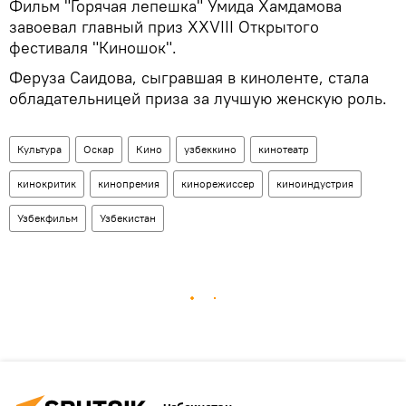
Фильм "Горячая лепешка" Умида Хамдамова
завоевал главный приз XXVIII Открытого
фестиваля "Киношок".
Феруза Саидова, сыгравшая в киноленте, стала
обладательницей приза за лучшую женскую роль.
Культура
Оскар
Кино
узбеккино
кинотеатр
кинокритик
кинопремия
кинорежиссер
киноиндустрия
Узбекфильм
Узбекистан