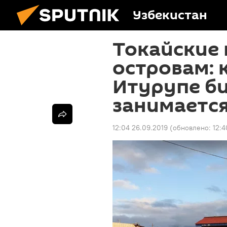
Узбекистан
Токайские
островам: 
Итурупе б
занимаетс
12:04 26.09.2019
(обновлено:
12:4