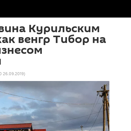
 вина Курильским
как венгр Тибор на
изнесом
я
0 26.09.2019
)