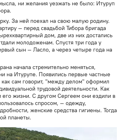
смысла, ни желания уезжать не было: Итуруп
ора.
рку. За ней поехал на свою малую родину.
артиру — перед свадьбой Тибора бригада
ырехквартирный дом, две из них достались
отдали молодоженам. Спустя три года у
рвый сын — Ласло, а через четыре года на
рана начала стремительно меняться,
ни на Итурупе. Появились первые частные
 как сам говорит, "между делом" оформил
дивидуальной трудовой деятельности. Как
м его жизни. С другом Сергеем они ездили в
 пользовалось спросом, — одежду,
одробности, женские средства гигиены. Тогда
гой планеты.