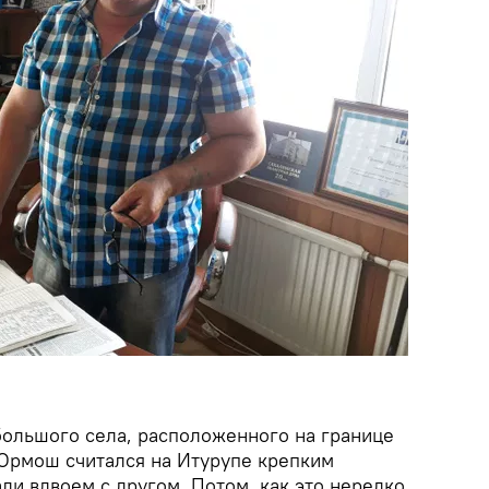
большого села, расположенного на границе
 Ормош считался на Итурупе крепким
ли вдвоем с другом. Потом, как это нередко