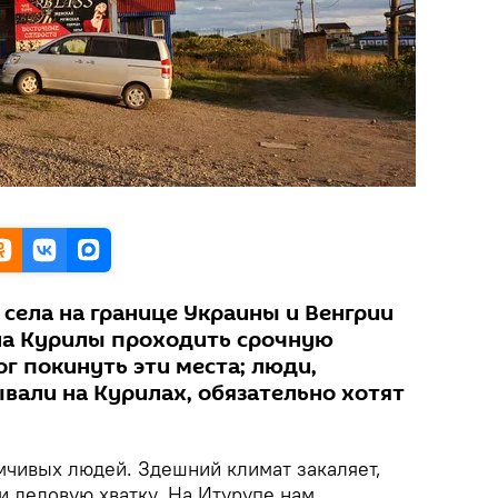
села на границе Украины и Венгрии
 на Курилы проходить срочную
ог покинуть эти места; люди,
вали на Курилах, обязательно хотят
чивых людей. Здешний климат закаляет,
и деловую хватку. На Итурупе нам