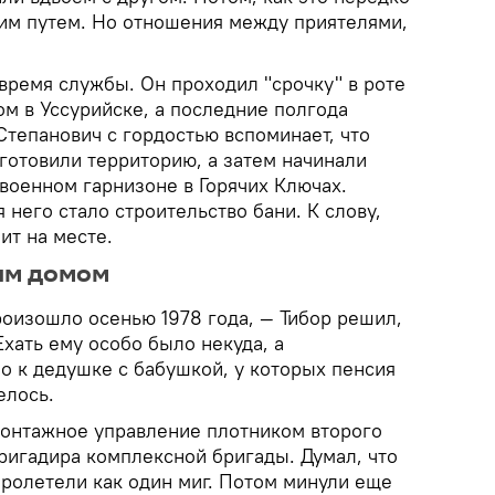
им путем. Но отношения между приятелями,
время службы. Он проходил "срочку" в роте
ом в Уссурийске, а последние полгода
Степанович с гордостью вспоминает, что
готовили территорию, а затем начинали
военном гарнизоне в Горячих Ключах.
него стало строительство бани. К слову,
ит на месте.
ым домом
роизошло осенью 1978 года, — Тибор решил,
Ехать ему особо было некуда, а
о к дедушке с бабушкой, у которых пенсия
елось.
монтажное управление плотником второго
ригадира комплексной бригады. Думал, что
пролетели как один миг. Потом минули еще