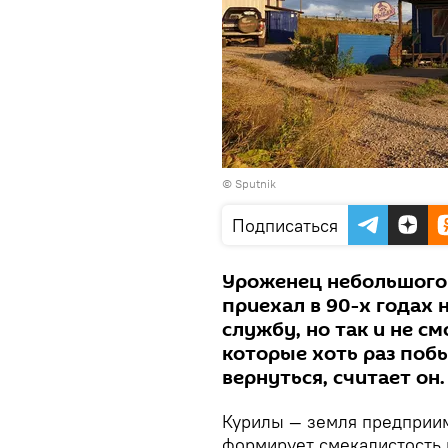
© Sputnik
Подписаться
Уроженец небольшого 
приехал в 90-х годах
службу, но так и не см
которые хоть раз побы
вернуться, считает он.
Курилы — земля предприим
формирует смекалистость 