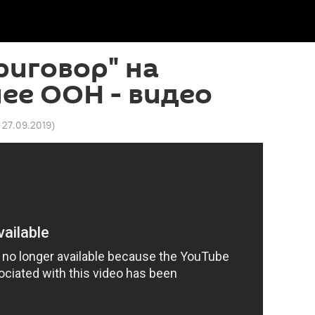
иговор" на
ее ООН - видео
 27.09.2019
)