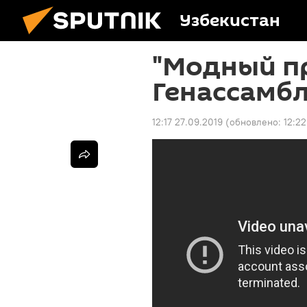
Узбекистан
"Модный пр
Генассамбл
12:17 27.09.2019
(обновлено:
12:22