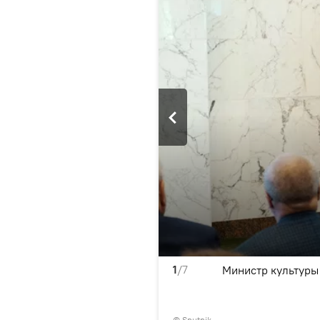
1
/7
честве в посольстве
Министр культур
венного открытия Дней
© Sputnik