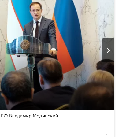
2
/7
ы РФ Владимир Мединский
© Sputnik