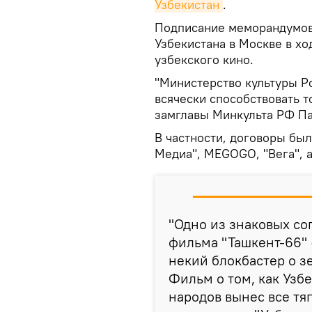
Узбекистан
.
Подписание меморандумов 
Узбекистана в Москве в х
узбекского кино.
"Министерство культуры Р
всячески способствовать т
замглавы Минкульта РФ Па
В частности, договоры бы
Медиа", MЕGOGO, "Вега", 
"Одно из знаковых со
фильма "Ташкент-66" (
некий блокбастер о з
Фильм о том, как Узб
народов вынес все тя