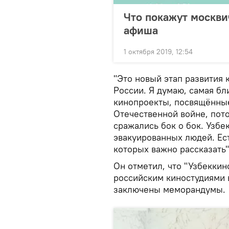
Что покажут москви
афиша
1 октября 2019, 12:54
"Это новый этап развития 
России. Я думаю, самая б
кинопроекты, посвящённы
Отечественной войне, пот
сражались бок о бок. Узбе
эвакуированных людей. Ес
которых важно рассказать"
Он отметил, что "Узбекки
российским киностудиями 
заключены меморандумы.