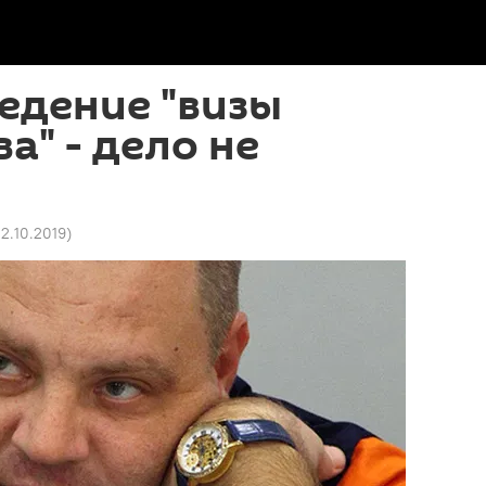
ведение "визы
а" - дело не
12.10.2019
)