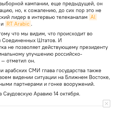
двыборной кампании, еще предыдущей, он
цию, но, к сожалению, до сих пор это не
йский лидер в интервью телеканалам
Al 
и
RT Arabic
.
тому что мы видим, что происходит во
и Соединенных Штатов. И
тка не позволяет действующему президенту
инальному улучшению российско-
 — отметил он.
ми арабских СМИ глава государства также
 своем видении ситуации на Ближнем Востоке,
ными партнерами и гонке вооружений.
в Саудовскую Аравию 14 октября.