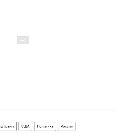
д Трамп
США
Политика
Россия