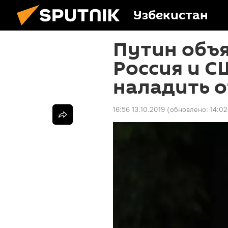
Узбекистан
Путин объя
Россия и С
наладить 
16:56 13.10.2019
(обновлено:
14:02