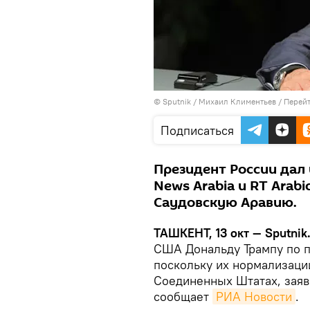
© Sputnik / Михаил Климентьев
/
Перейт
Подписаться
Президент России дал 
Nеws Arabia и RT Arabi
Саудовскую Аравию.
ТАШКЕНТ, 13 окт — Sputnik
США Дональду Трампу по п
поскольку их нормализаци
Соединенных Штатах, заяв
сообщает
РИА Новости
.