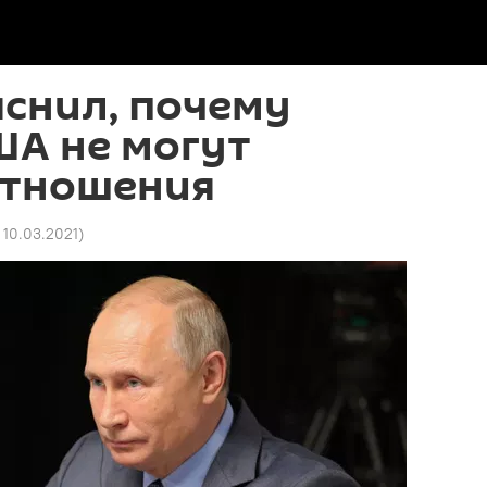
снил, почему
ША не могут
отношения
 10.03.2021
)