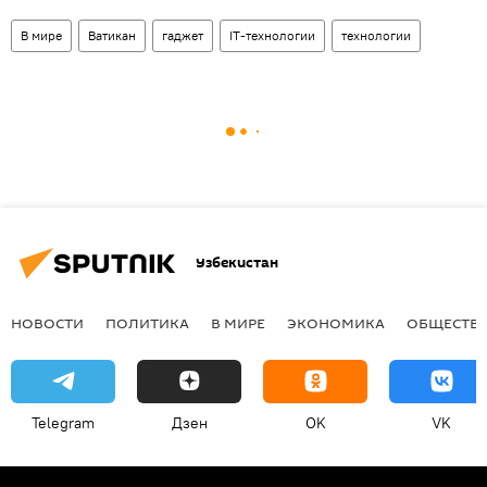
В мире
Ватикан
гаджет
IT-технологии
технологии
Узбекистан
НОВОСТИ
ПОЛИТИКА
В МИРЕ
ЭКОНОМИКА
ОБЩЕСТВ
Telegram
Дзен
OK
VK