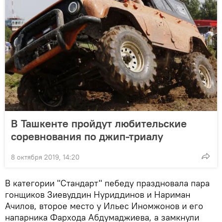
В Ташкенте пройдут любительские
соревнования по джип-триалу
8 октября 2019, 14:20
В категории "Стандарт" пебеду праздновала пара
гонщиков Зиевуддин Нуриддинов и Нариман
Ачилов, второе место у Ильес Иномжонов и его
напарника Фархода Абдумаджиева, а замкнули