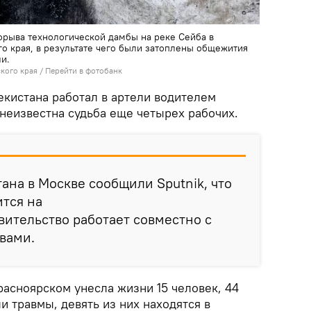
орыва технологической дамбы на реке Сейба в
о края, в результате чего были затоплены общежития
и.
кого края
/
Перейти в фотобанк
кистана работал в артели водителем
неизвестна судьба еще четырех рабочих.
тана в Москве сообщили Sputnik, что
тся на
вительство работает совместно с
вами.
расноярском унесла жизни 15 человек, 44
и травмы, девять из них находятся в