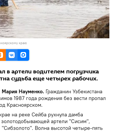
сноярскому краю
л в артели водителем погрузчика
стна судьба еще четырех рабочих.
, Мария Науменко.
Гражданин Узбекистана
мов 1987 года рождения без вести пропал
од Красноярском.
крае на реке Сейба рухнула дамба
 золотодобывающей артели "Сисим",
"Сибзолото". Волна высотой четыре-пять