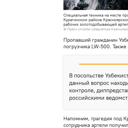
Специальная техника на месте пр
Курагинском районе Красноярског
рабочих золотодобывающей артел
© Пресс-служба губернатора Красноярс
Пропавший гражданин Узбе
погрузчика LW-500. Также 
В посольстве Узбекис
данный вопрос находи
контроле, диппредста
российскими ведомст
Напомним, трагедия под К
сотрудника артели получил