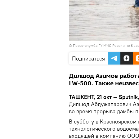
© Пресс-служба ГУ МЧС России по Кра
Подписаться
Дилшод Азимов работа
LW-500. Также неизве
ТАШКЕНТ, 21 окт — Sputnik
Дилшод Абдужапарович Ази
во время прорыва дамбы п
В субботу в Красноярском 
технологического водоема
входящей в компанию ООО 